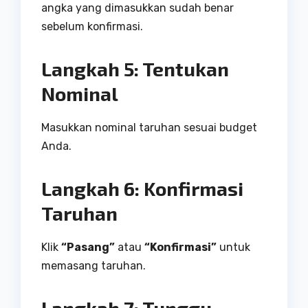
angka yang dimasukkan sudah benar
sebelum konfirmasi.
Langkah 5: Tentukan
Nominal
Masukkan nominal taruhan sesuai budget
Anda.
Langkah 6: Konfirmasi
Taruhan
Klik
“Pasang”
atau
“Konfirmasi”
untuk
memasang taruhan.
Langkah 7: Tunggu