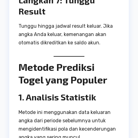
Result
Tunggu hingga jadwal result keluar. Jika
angka Anda keluar, kemenangan akan
otomatis dikreditkan ke saldo akun.
Metode Prediksi
Togel yang Populer
1. Analisis Statistik
Metode ini menggunakan data keluaran
angka dari periode sebelumnya untuk
mengidentifikasi pola dan kecenderungan
angka yang sering muncul.