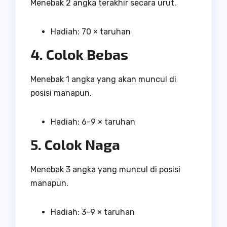
Menebak 2 angka terakhir secara urut.
Hadiah: 70 × taruhan
4. Colok Bebas
Menebak 1 angka yang akan muncul di
posisi manapun.
Hadiah: 6-9 × taruhan
5. Colok Naga
Menebak 3 angka yang muncul di posisi
manapun.
Hadiah: 3-9 × taruhan