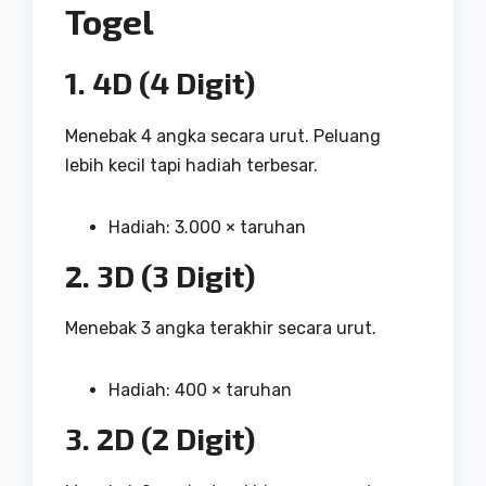
Togel
1. 4D (4 Digit)
Menebak 4 angka secara urut. Peluang
lebih kecil tapi hadiah terbesar.
Hadiah: 3.000 × taruhan
2. 3D (3 Digit)
Menebak 3 angka terakhir secara urut.
Hadiah: 400 × taruhan
3. 2D (2 Digit)