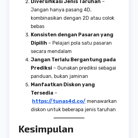
Diversifikasi Jenis Taruhan
–
Jangan hanya pasang 4D,
kombinasikan dengan 2D atau colok
bebas
Konsisten dengan Pasaran yang
Dipilih
– Pelajari pola satu pasaran
secara mendalam
Jangan Terlalu Bergantung pada
Prediksi
– Gunakan prediksi sebagai
panduan, bukan jaminan
Manfaatkan Diskon yang
Tersedia
–
https://tunas4d.co/
menawarkan
diskon untuk beberapa jenis taruhan
Kesimpulan