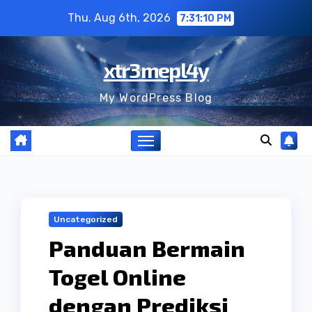
Skip
Thu. Aug 6th, 2026
7:31:10 PM
to
content
xtr3mepl4y
My WordPress Blog
Uncategorized
Panduan Bermain
Togel Online
dengan Prediksi