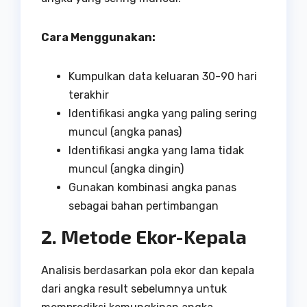
Cara Menggunakan:
Kumpulkan data keluaran 30-90 hari
terakhir
Identifikasi angka yang paling sering
muncul (angka panas)
Identifikasi angka yang lama tidak
muncul (angka dingin)
Gunakan kombinasi angka panas
sebagai bahan pertimbangan
2. Metode Ekor-Kepala
Analisis berdasarkan pola ekor dan kepala
dari angka result sebelumnya untuk