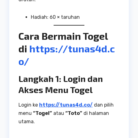
Hadiah: 60 × taruhan
Cara Bermain Togel
di
https://tunas4d.c
o/
Langkah 1: Login dan
Akses Menu Togel
Login ke
https://tunas4d.co/
dan pilih
menu
“Togel”
atau
“Toto”
di halaman
utama.